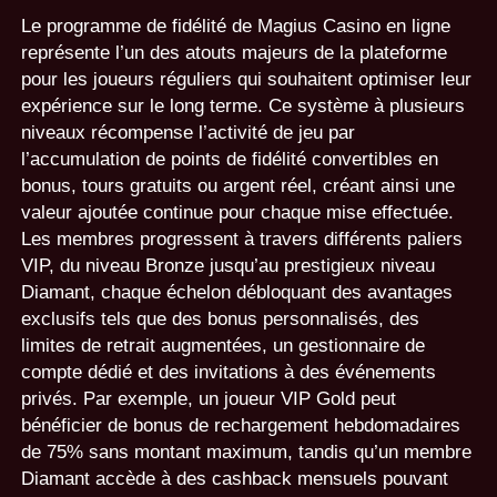
Le programme de fidélité de Magius Casino en ligne
représente l’un des atouts majeurs de la plateforme
pour les joueurs réguliers qui souhaitent optimiser leur
expérience sur le long terme. Ce système à plusieurs
niveaux récompense l’activité de jeu par
l’accumulation de points de fidélité convertibles en
bonus, tours gratuits ou argent réel, créant ainsi une
valeur ajoutée continue pour chaque mise effectuée.
Les membres progressent à travers différents paliers
VIP, du niveau Bronze jusqu’au prestigieux niveau
Diamant, chaque échelon débloquant des avantages
exclusifs tels que des bonus personnalisés, des
limites de retrait augmentées, un gestionnaire de
compte dédié et des invitations à des événements
privés. Par exemple, un joueur VIP Gold peut
bénéficier de bonus de rechargement hebdomadaires
de 75% sans montant maximum, tandis qu’un membre
Diamant accède à des cashback mensuels pouvant