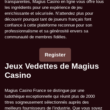
transparentes, Magius Casino en ligne vous offre tous
les ingrédients pour une expérience de jeu
enrichissante et sécurisée. N’attendez plus pour
découvrir pourquoi tant de joueurs français font
confiance à cette plateforme reconnue pour son
professionnalisme et sa générosité envers sa
communauté de membres fidèles.
Register
Jeux Vedettes de Magius
Casino
Magius Casino France se distingue par une
ludothèque exceptionnelle qui réunit plus de 2000
titres soigneusement sélectionnés auprès des
meilleurs fournisseurs de l’industrie. Que vous soyez