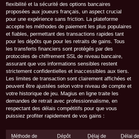
flexibilité et la sécurité des options bancaires
proposées aux joueurs français, un aspect crucial
pour une expérience sans friction. La plateforme
accepte les méthodes de paiement les plus populaires
et fiables, permettant des transactions rapides tant
pour les dépôts que pour les retraits de gains. Tous
les transferts financiers sont protégés par des
protocoles de chiffrement SSL de niveau bancaire,
assurant que vos informations sensibles restent
strictement confidentielles et inaccessibles aux tiers.
Les limites de transaction sont clairement affichées et
peuvent être ajustées selon votre niveau de compte et
votre historique de jeu. Magius en ligne traite les
demandes de retrait avec professionnalisme, en
respectant des délais compétitifs pour que vous
puissiez profiter rapidement de vos gains :
Méthode de
Dépôt
Délai de
Délai d