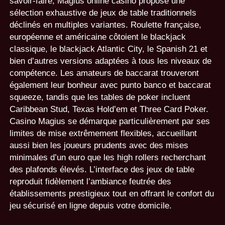
savoir-faire, Magius online casino propose une
sélection exhaustive de jeux de table traditionnels
déclinés en multiples variantes. Roulette française,
européenne et américaine côtoient le blackjack
classique, le blackjack Atlantic City, le Spanish 21 et
bien d’autres versions adaptées à tous les niveaux de
compétence. Les amateurs de baccarat trouveront
également leur bonheur avec punto banco et baccarat
squeeze, tandis que les tables de poker incluent
Caribbean Stud, Texas Hold’em et Three Card Poker.
Casino Magius se démarque particulièrement par ses
limites de mise extrêmement flexibles, accueillant
aussi bien les joueurs prudents avec des mises
minimales d’un euro que les high rollers recherchant
des plafonds élevés. L’interface des jeux de table
reproduit fidèlement l’ambiance feutrée des
établissements prestigieux tout en offrant le confort du
jeu sécurisé en ligne depuis votre domicile.