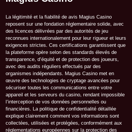
La légitimité et la fiabilité de avis Magius Casino
reposent sur une fondation réglementaire solide, avec
des licences délivrées par des autorités de jeu
reconnues internationalement pour leur rigueur et leurs
exigences strictes. Ces certifications garantissent que
la plateforme opère selon des standards élevés de
transparence, d’équité et de protection des joueurs,
avec des audits réguliers effectués par des
organismes indépendants. Magius Casino met en
œuvre des technologies de cryptage avancées pour
sécuriser toutes les communications entre votre
appareil et les serveurs du casino, rendant impossible
l’interception de vos données personnelles ou
financières. La politique de confidentialité détaillée
explique clairement comment vos informations sont
collectées, utilisées et protégées, conformément aux
réglementations européennes sur la protection des