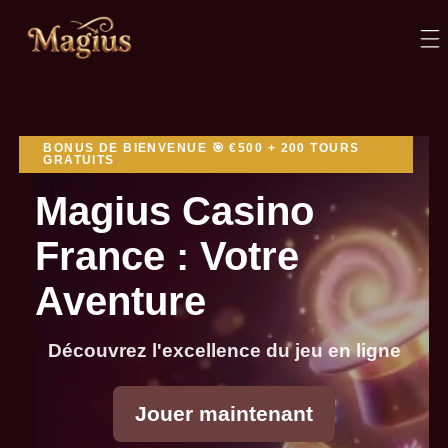
BONUS DE BIENVENUE 🎯 €500 + 200 TOURS
GRATUITS
Magius Casino
France : Votre
Aventure
Découvrez l'excellence du jeu en ligne
Jouer maintenant