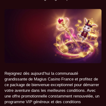
Rejoignez dès aujourd’hui la communauté
grandissante de Magius Casino France et profitez de
ce package de bienvenue exceptionnel pour démarrer
votre aventure dans les meilleures conditions. Avec
une offre promotionnelle constamment renouvelée, un
programme VIP généreux et des conditions