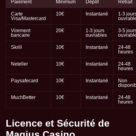
Paiement
Minimum
Dépôt
Retrait
Carte
10€
Instantané
1-3 jour
Visa/Mastercard
ouvrabl
Virement
20€
1-3 jours
3-5 jour
bancaire
ouvrables
ouvrabl
Skrill
10€
Instantané
24-48
heures
Neteller
10€
Instantané
24-48
heures
Paysafecard
10€
Instantané
Non
disponi
MuchBetter
10€
Instantané
24-48
heures
Licence et Sécurité de
Magius Casino