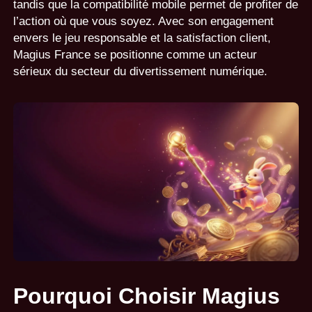
tandis que la compatibilité mobile permet de profiter de
l’action où que vous soyez. Avec son engagement
envers le jeu responsable et la satisfaction client,
Magius France se positionne comme un acteur
sérieux du secteur du divertissement numérique.
Pourquoi Choisir Magius