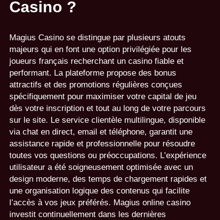
Casino ?
Magius Casino se distingue par plusieurs atouts
majeurs qui en font une option privilégiée pour les
joueurs français recherchant un casino fiable et
performant. La plateforme propose des bonus
attractifs et des promotions régulières conçues
spécifiquement pour maximiser votre capital de jeu
dès votre inscription et tout au long de votre parcours
sur le site. Le service clientèle multilingue, disponible
via chat en direct, email et téléphone, garantit une
assistance rapide et professionnelle pour résoudre
toutes vos questions ou préoccupations. L’expérience
utilisateur a été soigneusement optimisée avec un
design moderne, des temps de chargement rapides et
une organisation logique des contenus qui facilite
l’accès à vos jeux préférés. Magius online casino
investit continuellement dans les dernières