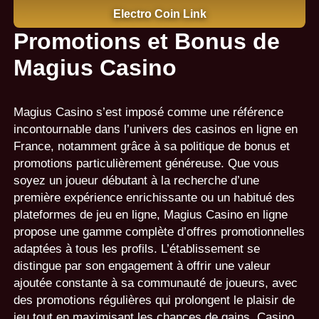
Play now
Electro Coin Link
Promotions et Bonus de
Magius Casino
Magius Casino s’est imposé comme une référence
incontournable dans l’univers des casinos en ligne en
France, notamment grâce à sa politique de bonus et
promotions particulièrement généreuse. Que vous
soyez un joueur débutant à la recherche d’une
première expérience enrichissante ou un habitué des
plateformes de jeu en ligne, Magius Casino en ligne
propose une gamme complète d’offres promotionnelles
adaptées à tous les profils. L’établissement se
distingue par son engagement à offrir une valeur
ajoutée constante à sa communauté de joueurs, avec
des promotions régulières qui prolongent le plaisir de
jeu tout en maximisant les chances de gains. Casino