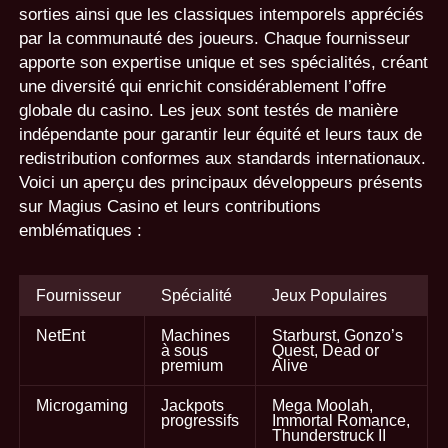
sorties ainsi que les classiques intemporels appréciés
par la communauté des joueurs. Chaque fournisseur
apporte son expertise unique et ses spécialités, créant
une diversité qui enrichit considérablement l’offre
globale du casino. Les jeux sont testés de manière
indépendante pour garantir leur équité et leurs taux de
redistribution conformes aux standards internationaux.
Voici un aperçu des principaux développeurs présents
sur Magius Casino et leurs contributions
emblématiques :
Fournisseur
Spécialité
Jeux Populaires
NetEnt
Machines
Starburst, Gonzo’s
à sous
Quest, Dead or
premium
Alive
Microgaming
Jackpots
Mega Moolah,
progressifs
Immortal Romance,
Thunderstruck II