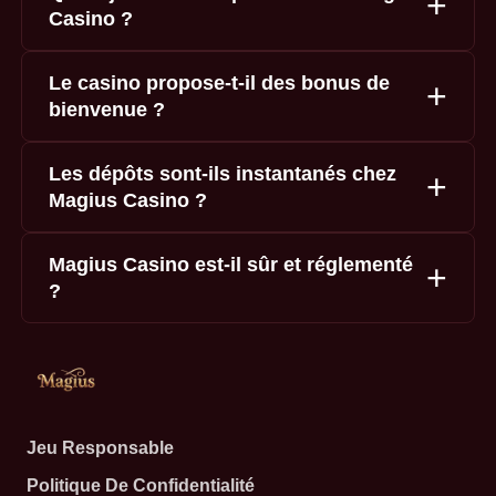
Casino ?
Le casino propose-t-il des bonus de
bienvenue ?
Les dépôts sont-ils instantanés chez
Magius Casino ?
Magius Casino est-il sûr et réglementé
?
Jeu Responsable
Politique De Confidentialité