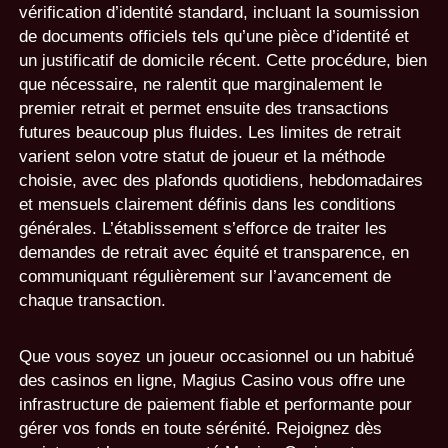
vérification d’identité standard, incluant la soumission
de documents officiels tels qu’une pièce d’identité et
un justificatif de domicile récent. Cette procédure, bien
que nécessaire, ne ralentit que marginalement le
premier retrait et permet ensuite des transactions
futures beaucoup plus fluides. Les limites de retrait
varient selon votre statut de joueur et la méthode
choisie, avec des plafonds quotidiens, hebdomadaires
et mensuels clairement définis dans les conditions
générales. L’établissement s’efforce de traiter les
demandes de retrait avec équité et transparence, en
communiquant régulièrement sur l’avancement de
chaque transaction.
Que vous soyez un joueur occasionnel ou un habitué
des casinos en ligne, Magius Casino vous offre une
infrastructure de paiement fiable et performante pour
gérer vos fonds en toute sérénité. Rejoignez dès