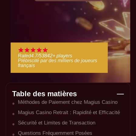
Rated
4.7
/
5
3842
+ players
Plébiscité par des milliers de joueurs
français
Table des matières
Méthodes de Paiement chez Magius Casino
Magius Casino Retrait : Rapidité et Efficacité
Sécurité et Limites de Transaction
Questions Fréquemment Posées