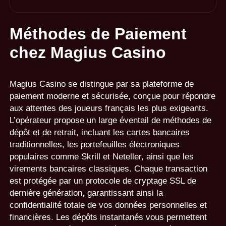
Méthodes de Paiement
chez Magius Casino
Magius Casino se distingue par sa plateforme de
paiement moderne et sécurisée, conçue pour répondre
aux attentes des joueurs français les plus exigeants.
L’opérateur propose un large éventail de méthodes de
dépôt et de retrait, incluant les cartes bancaires
traditionnelles, les portefeuilles électroniques
populaires comme Skrill et Neteller, ainsi que les
virements bancaires classiques. Chaque transaction
est protégée par un protocole de cryptage SSL de
dernière génération, garantissant ainsi la
confidentialité totale de vos données personnelles et
financières. Les dépôts instantanés vous permettent