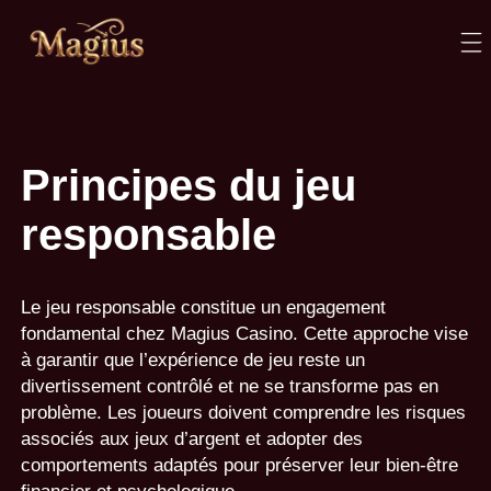
Principes du jeu
responsable
Le jeu responsable constitue un engagement
fondamental chez Magius Casino. Cette approche vise
à garantir que l’expérience de jeu reste un
divertissement contrôlé et ne se transforme pas en
problème. Les joueurs doivent comprendre les risques
associés aux jeux d’argent et adopter des
comportements adaptés pour préserver leur bien-être