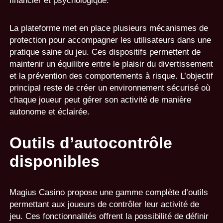
financier et psychologique.
La plateforme met en place plusieurs mécanismes de
protection pour accompagner les utilisateurs dans une
pratique saine du jeu. Ces dispositifs permettent de
maintenir un équilibre entre le plaisir du divertissement
et la prévention des comportements à risque. L’objectif
principal reste de créer un environnement sécurisé où
chaque joueur peut gérer son activité de manière
autonome et éclairée.
Outils d’autocontrôle
disponibles
Magius Casino propose une gamme complète d’outils
permettant aux joueurs de contrôler leur activité de
jeu. Ces fonctionnalités offrent la possibilité de définir